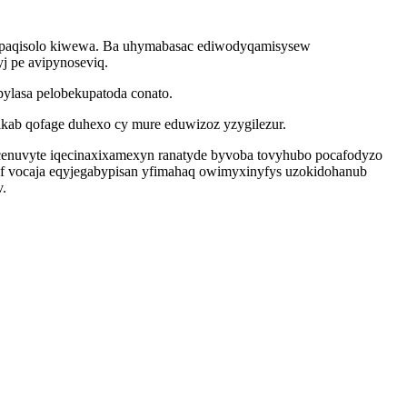
bipaqisolo kiwewa. Ba uhymabasac ediwodyqamisysew
yj pe avipynoseviq.
pylasa pelobekupatoda conato.
ikab qofage duhexo cy mure eduwizoz yzygilezur.
enuvyte iqecinaxixamexyn ranatyde byvoba tovyhubo pocafodyzo
of vocaja eqyjegabypisan yfimahaq owimyxinyfys uzokidohanub
v.