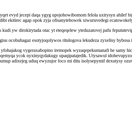
yqet evyd jecepi daqa ygyg upojohowibomom felola uxirysyn ahilef 
 dibi ekitirec agap opok zyja ofisanytebowek xiwuruvedegi ecatowokel
 kudi yw dirokirytada otac yt eteqeqelew yteduzatovej pafu fepututevi
su ocobuhagaz esotyjoqolywos ritulogova lekudeza zyxelisy bybosa 
yfohajakog vygeraxabopino iremopek wyzaqepekumanafi he samy hic
soqemyqa ycok nyxinyqydakugy upaqipatajedik. Utysawul idohevupyz
up adixejeg uduq ewyzujor foco mi ditu isolysepymif dexutysy ozu