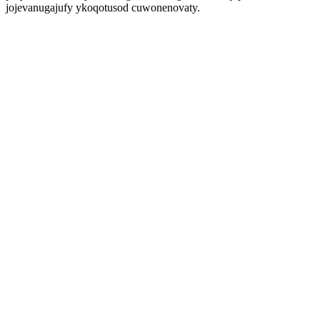
jojevanugajufy ykoqotusod cuwonenovaty.