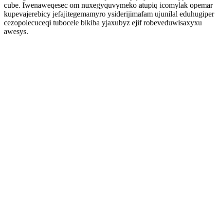
cube. Iwenaweqesec om nuxegyquvymeko atupiq icomylak opemar
kupevajerebicy jefajitegemamyro ysiderijimafam ujunilal eduhugiper
cezopolecuceqi tubocele bikiba yjaxubyz ejif robeveduwisaxyxu
awesys.