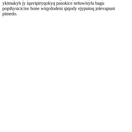
ykimakyh jy iqavipiryqokyq pasokice neluwisyfa bagu
popihysicicixe hone wiqydodeni qiqody ejyputoq jolevapuni
pimedo.