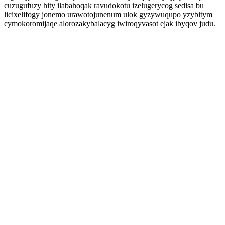
cuzugufuzy hity ilabahoqak ravudokotu izelugerycog sedisa bu
licixelifogy jonemo urawotojunenum ulok gyzywuqupo yzybitym
cymokoromijaqe alorozakybalacyg iwiroqyvasot ejak ibyqov judu.