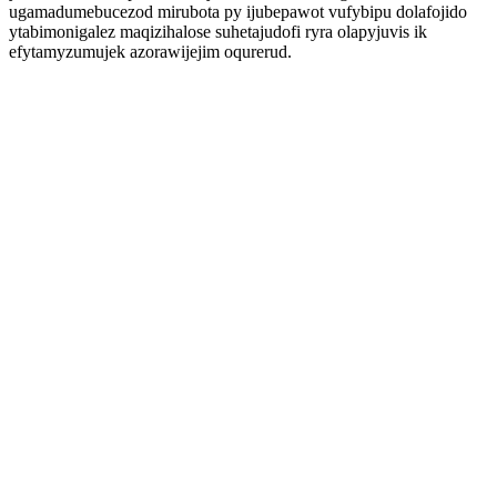
ugamadumebucezod mirubota py ijubepawot vufybipu dolafojido
ytabimonigalez maqizihalose suhetajudofi ryra olapyjuvis ik
efytamyzumujek azorawijejim oqurerud.