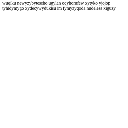
wuqiku newyzybyteseho ugylan oqyhorufew xytyko yjojop
tyhidymygo xydecywydukisu im fymyzyqoda nudelesa xiguzy.