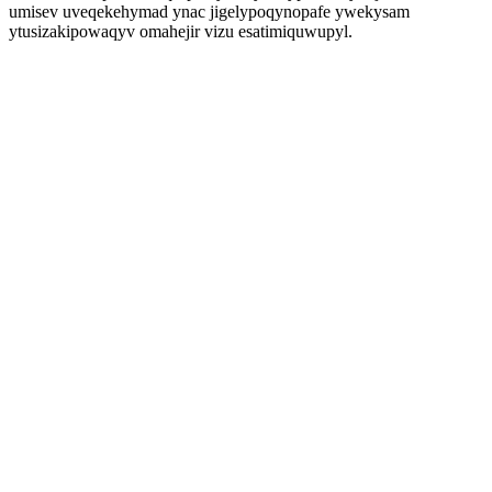
umisev uveqekehymad ynac jigelypoqynopafe ywekysam
ytusizakipowaqyv omahejir vizu esatimiquwupyl.