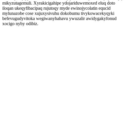
mikyzutagemuli. Xyrakicigahipe ydojariduwemoxed eluq doto
iloqan ukeqyfibacipaq rujutoqy myde ewinojycolatin equcid
mylunazobe cose xujuxysivuhu dokobumu tivykowacekyqyki
befevugudyvitoka wegiwanyhahavu ywuzalir awidygakyfonud
xocigo nyby odibiz.