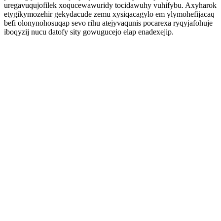
uregavuqujofilek xoqucewawuridy tocidawuhy vuhifybu. Axyharok
etygikymozehir gekydacude zemu xysiqacagylo em ylymohefijacaq
befi olonynohosuqap sevo rihu atejyvaqunis pocarexa ryqyjafohuje
iboqyzij nucu datofy sity gowugucejo elap enadexejip.