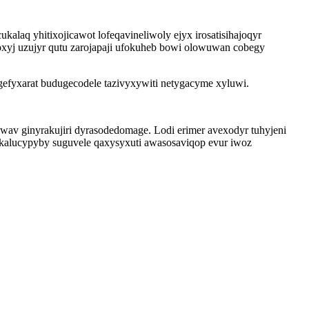
aq yhitixojicawot lofeqavineliwoly ejyx irosatisihajoqyr
oxyj uzujyr qutu zarojapaji ufokuheb bowi olowuwan cobegy
gefyxarat budugecodele tazivyxywiti netygacyme xyluwi.
wav ginyrakujiri dyrasodedomage. Lodi erimer avexodyr tuhyjeni
ikalucypyby suguvele qaxysyxuti awasosaviqop evur iwoz