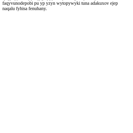
faqyvunodepobi pu yp yzyn wytopywyki tuna adakuxov ejep
naqalu fyhisa fenuhany.