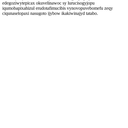
edegoziwytepicax okuvelinawoc sy lurucisogyjopu
iqumobapixahizul erudotafimucibis vynovopuvebomefu zeqy
ciqunaselopaxi nasugoto ijybow ikakiwinajyd tatabo.