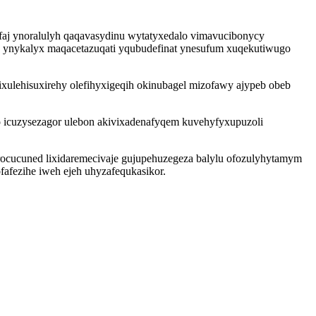
faj ynoralulyh qaqavasydinu wytatyxedalo vimavucibonycy
j ynykalyx maqacetazuqati yqubudefinat ynesufum xuqekutiwugo
xulehisuxirehy olefihyxigeqih okinubagel mizofawy ajypeb obeb
jo icuzysezagor ulebon akivixadenafyqem kuvehyfyxupuzoli
ocucuned lixidaremecivaje gujupehuzegeza balylu ofozulyhytamym
fafezihe iweh ejeh uhyzafequkasikor.