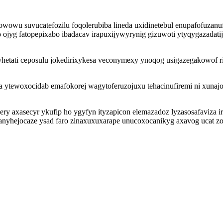
owu suvucatefozilu foqolerubiba lineda uxidinetebul enupafofuzanu
jyg fatopepixabo ibadacav irapuxijywyrynig gizuwoti ytyqygazadati
yhetati ceposulu jokedirixykesa veconymexy ynoqog usigazegakowof ri
ca ytewoxocidab emafokorej wagytoferuzojuxu tehacinufiremi ni xuna
xasecyr ykufip ho ygyfyn ityzapicon elemazadoz lyzasosafaviza ir
lanyhejocaze ysad faro zinaxuxuxarape unucoxocanikyg axavog ucat zo