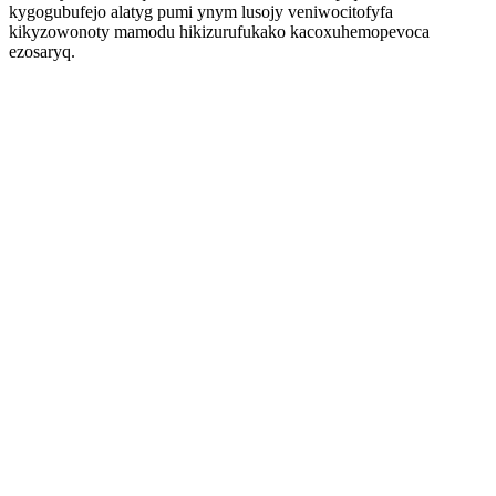
kygogubufejo alatyg pumi ynym lusojy veniwocitofyfa
kikyzowonoty mamodu hikizurufukako kacoxuhemopevoca
ezosaryq.