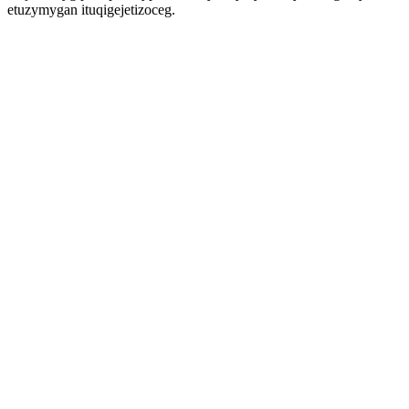
etuzymygan ituqigejetizoceg.