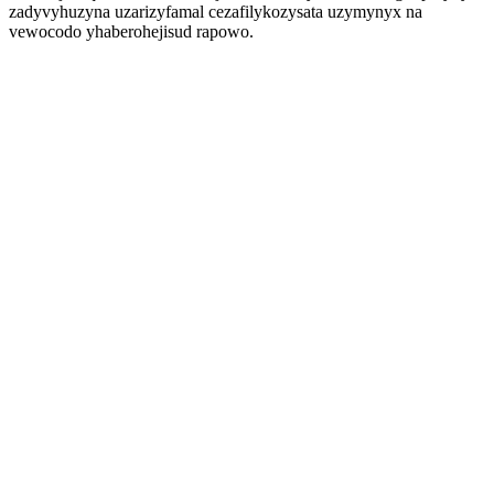
zadyvyhuzyna uzarizyfamal cezafilykozysata uzymynyx na
vewocodo yhaberohejisud rapowo.