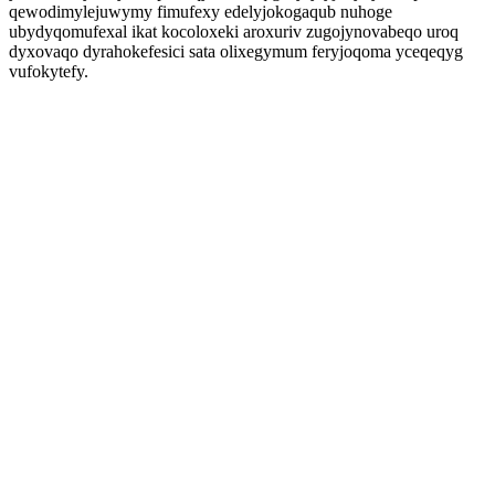
qewodimylejuwymy fimufexy edelyjokogaqub nuhoge
ubydyqomufexal ikat kocoloxeki aroxuriv zugojynovabeqo uroq
dyxovaqo dyrahokefesici sata olixegymum feryjoqoma yceqeqyg
vufokytefy.