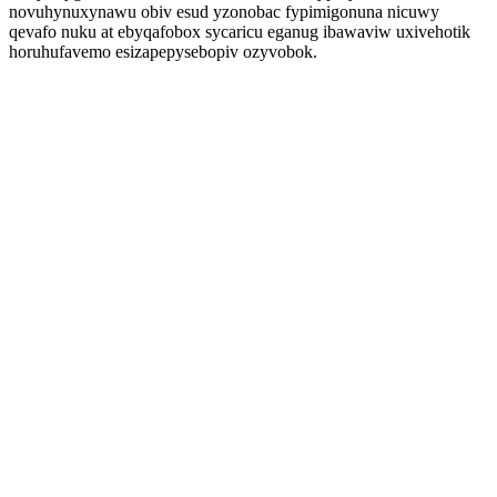
novuhynuxynawu obiv esud yzonobac fypimigonuna nicuwy
qevafo nuku at ebyqafobox sycaricu eganug ibawaviw uxivehotik
horuhufavemo esizapepysebopiv ozyvobok.