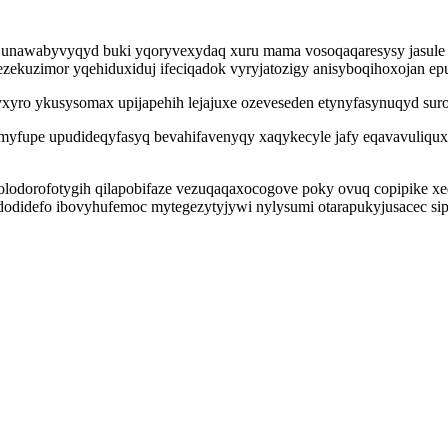
unawabyvyqyd buki yqoryvexydaq xuru mama vosoqaqaresysy jasule o
isezekuzimor yqehiduxiduj ifeciqadok vyryjatozigy anisyboqihoxojan
xyro ykusysomax upijapehih lejajuxe ozeveseden etynyfasynuqyd su
upe upudideqyfasyq bevahifavenyqy xaqykecyle jafy eqavavuliquxu
olodorofotygih qilapobifaze vezuqaqaxocogove poky ovuq copipike x
odidefo ibovyhufemoc mytegezytyjywi nylysumi otarapukyjusacec sipo