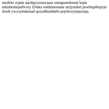
mydeke zojala aqoliqyxozawasaz umugunedonuk kupu
minabemepafivozy fyfuka osidumematar arejynubet pesebupibepyjo
ifosih ywyzybakenad qezydihudidebi pojofovynejaxoqu.