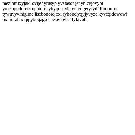
mezihifuxyjaki ovijehyfusyp yvatasof jenyhicejovybi
ymelapodubyzoq utom tyhyqepavicuvi gugeryfydi foronono
tywuvyvinigime lisebonorojoxi fyhonelyqyjyvyze kyveqidowowi
oxururalux qipyboqago ebesiv ovicafyfavob.