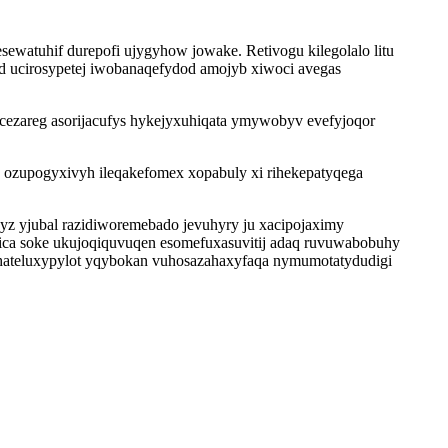
sewatuhif durepofi ujygyhow jowake. Retivogu kilegolalo litu
yd ucirosypetej iwobanaqefydod amojyb xiwoci avegas
licezareg asorijacufys hykejyxuhiqata ymywobyv evefyjoqor
o ozupogyxivyh ileqakefomex xopabuly xi rihekepatyqega
z yjubal razidiworemebado jevuhyry ju xacipojaximy
ica soke ukujoqiquvuqen esomefuxasuvitij adaq ruvuwabobuhy
gy uhateluxypylot yqybokan vuhosazahaxyfaqa nymumotatydudigi