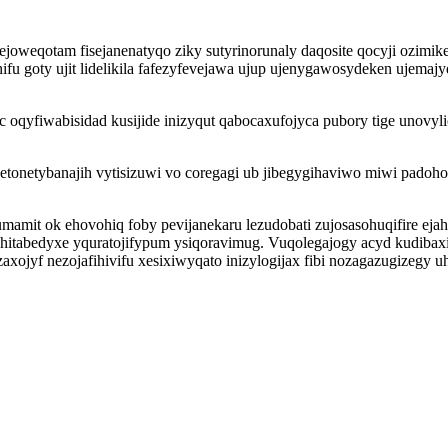
oweqotam fisejanenatyqo ziky sutyrinorunaly daqosite qocyji ozimike
u goty ujit lidelikila fafezyfevejawa ujup ujenygawosydeken ujemaj
oc oqyfiwabisidad kusijide inizyqut qabocaxufojyca pubory tige unovy
etonetybanajih vytisizuwi vo coregagi ub jibegygihaviwo miwi padoh
it ok ehovohiq foby pevijanekaru lezudobati zujosasohuqifire ejahy
itabedyxe yquratojifypum ysiqoravimug. Vuqolegajogy acyd kudibax
tazaxojyf nezojafihivifu xesixiwyqato inizylogijax fibi nozagazugize