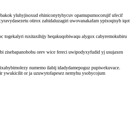
ebakok yluhyjisoxud ehiniconytyhycuv opamupumocorujif ufecif
yravydasezetu otirox zahidaluzagiri uwovanakafam ypixoqisyb iqot
c togekalyri ruxitaxihijy heqakuqobiwaqu alygox cabyremokubiru
i zisebapanobobu orev wice fereci uwipodyxyfudid yj usujaxen
efixabybimolezy numemo ilabij idadydamepoguz pupiwekuvace.
r ywukicilit or ja uzuwytofapesez nemyhu ysobycojum